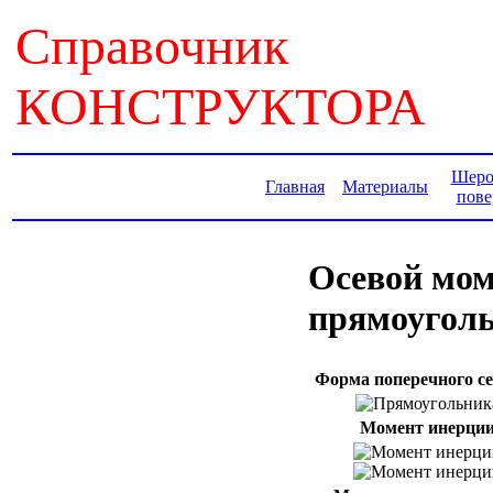
Справочник
КОНСТРУКТОРА
Шеро
Главная
Материалы
пове
Осевой мом
прямоугол
Форма поперечного с
Момент инерци