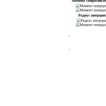
Момент сопротивл
Радиус инерции
,
,