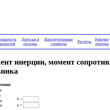
ховатость
Допуски и
Конструктивные
Рабочие
Расчеты
рхностей
посадки
элементы
чертежи
ент инерции, момент сопроти
ьника
ечения
и
b =
a =