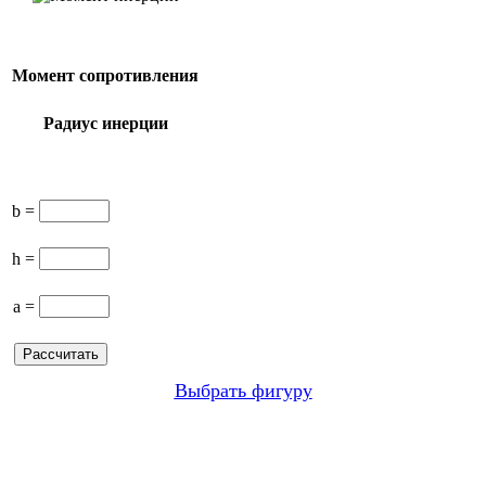
Момент сопротивления
Радиус инерции
b =
h =
a =
Выбрать фигуру