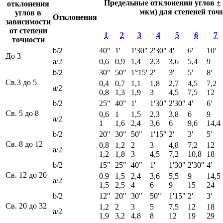
Предельные отклонения углов ± (
отклонения
мкм) для степеней точ
углов в
Отклонения
зависимости
от степени
1
2
3
4
5
6
7
точности
b/2
40"
1'
1'30"
2'30"
4'
6'
10'
До 3
а/2
0,6
0,9
1,4
2,3
3,6
5,4
9
b/2
30"
50"
1°15'
2'
3'
5'
8'
Св.3 до 5
0,4
0,7
1,1
1,8
2,7
4,5
7,2
а/2
0,8
1,3
1,9
3
4,5
7,5
12
b/2
25"
40"
1'
1'30"
2'30"
4'
6'
Св. 5 до 8
0,6
1
1,5
2,3
3,8
6
9
а/2
1
1,6
2,4
3,6
6
9,6
14,4
b/2
20"
30"
50"
1'15"
2'
3'
5'
Св. 8 до 12
0,8
1,2
2
3
4,8
7,2
12
а/2
1,2
1,8
3
4,5
7,2
10,8
18
b/2
15"
25"
40"
1'
1'30"
2'30"
4'
Св. 12 до 20
0.9
1,5
2,4
3,6
5,5
9
14,5
а/2
1,5
2,5
4
6
9
15
24
b/2
12"
20"
30"
50"
1'15"
2'
3'
Св. 20 до 32
1,2
2
3
5
7,5
12
18
а/2
1,9
3,2
4,8
8
12
19
29