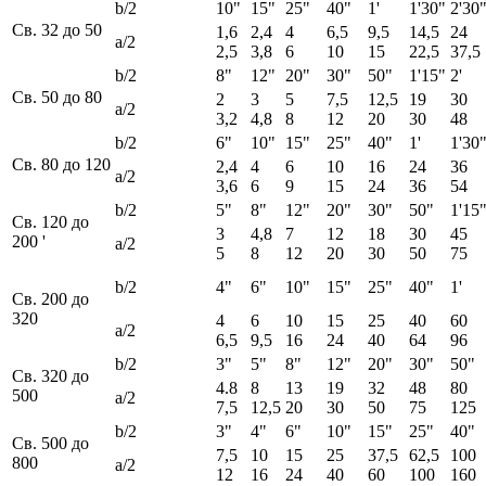
b/2
10"
15"
25"
40"
1'
1'30"
2'30
Св. 32 до 50
1,6
2,4
4
6,5
9,5
14,5
24
а/2
2,5
3,8
6
10
15
22,5
37,5
b/2
8"
12"
20"
30"
50"
1'15"
2'
Св. 50 до 80
2
3
5
7,5
12,5
19
30
а/2
3,2
4,8
8
12
20
30
48
b/2
6"
10"
15"
25"
40"
1'
1'30
Св. 80 до 120
2,4
4
6
10
16
24
36
а/2
3,6
6
9
15
24
36
54
b/2
5"
8"
12"
20"
30"
50"
1'15
Св. 120 до
3
4,8
7
12
18
30
45
200 '
а/2
5
8
12
20
30
50
75
b/2
4"
6"
10"
15"
25"
40"
1'
Св. 200 до
320
4
6
10
15
25
40
60
а/2
6,5
9,5
16
24
40
64
96
b/2
3"
5"
8"
12"
20"
30"
50"
Св. 320 до
4.8
8
13
19
32
48
80
500
а/2
7,5
12,5
20
30
50
75
125
b/2
3"
4"
6"
10"
15"
25"
40"
Св. 500 до
7,5
10
15
25
37,5
62,5
100
800
а/2
12
16
24
40
60
100
160