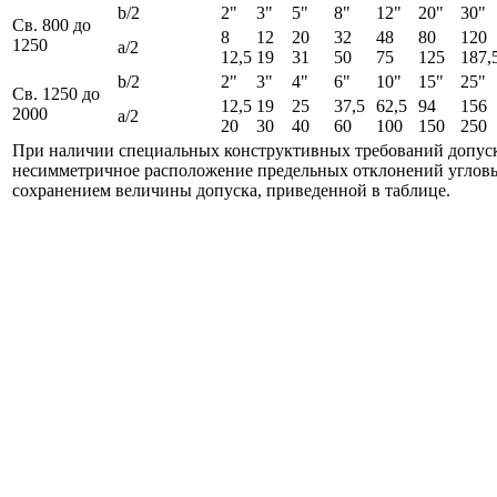
b/2
2"
3"
5"
8"
12"
20"
30"
Св. 800 до
8
12
20
32
48
80
120
1250
а/2
12,5
19
31
50
75
125
187,
b/2
2"
3"
4"
6"
10"
15"
25"
Св. 1250 до
12,5
19
25
37,5
62,5
94
156
2000
а/2
20
30
40
60
100
150
250
При наличии специальных конструктивных требований допуск
несимметричное расположение предельных отклонений угловы
сохранением величины допуска, приведенной в таблице.