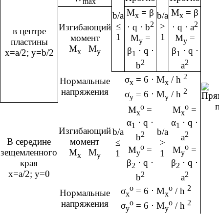
max
M
= β
M
= β
b/a
b/a
x
x
2
2
≤
>
⋅ q ⋅ b
⋅ q ⋅ a
Изгибающий
в центре
1
1
M
=
M
=
момент
y
y
пластины
M
M
β
⋅ q ⋅
β
⋅ q ⋅
x
y
х=а/2; y=b/2
1
1
2
2
b
a
2
σ
= 6 ⋅ M
/ h
Нормальные
x
x
напряжения
2
σ
= 6 ⋅ M
/ h
y
y
о
о
M
=
M
=
x
x
α
⋅ q ⋅
α
⋅ q ⋅
1
1
Изгибающий
b/a
b/a
2
2
b
a
В середине
момент
≤
>
о
о
M
=
M
=
зещемленного
M
M
1
1
y
y
x
y
β
⋅ q ⋅
β
⋅ q ⋅
края
2
2
х=а/2; y=0
2
2
b
a
о
о
2
σ
= 6 ⋅ M
/ h
Нормальные
x
x
о
о
2
напряжения
σ
= 6 ⋅ M
/ h
y
y