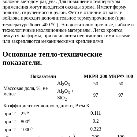
волокон методом раздува. Для повышения температуры
применения могут вводиться оксиды хрома. Имеют форму
полотна, скрученного в рулон. Фетр в отличии от ваты и
войлока проходит дополнительное термоупрочнение (при
о
температуре более 400
С). Это достаточно прочные, гибкие и
технологичные изоляционные материалы. Легко кроятся,
режутся на формы, приклеиваются неорганическими клеями
или закрепляются механическими креплениями.
Основные тепло-технические
показатели.
Показатели
МКРВ-200
МКРФ-100
Al
O
50
50
2
3
Массовая доля, %. не
Al
O
+
2
3
менее
97
97
SiO
2
Коэффициент теплопроводности, Вт/м К
о
0.111
при Т = 25
о
0.2
при Т = 800
о
0.323
при Т = 1000
3
200
100