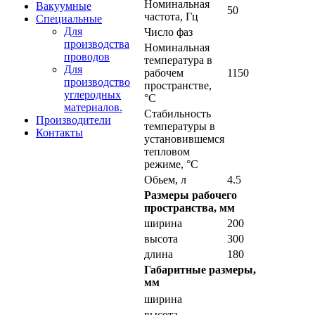
Номинальная
Вакуумные
50
частота, Гц
Специальные
Для
Число фаз
производства
Номинальная
проводов
температура в
Для
рабочем
1150
производство
пространстве,
углеродных
°С
материалов.
Стабильность
Производители
температуры в
Контакты
установившемся
тепловом
режиме, °С
Обьем, л
4.5
Размеры рабочего
пространства, мм
ширина
200
высота
300
длина
180
Габаритные размеры,
мм
ширина
высота