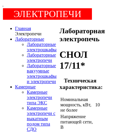
.
ЭЛЕКТРОПЕЧИ
Главная
Лабораторная
Электропечи
электропечь
Лабораторные
Лабораторные
электрошкафы
СНОЛ
Лабораторные
электропечи
17/11*
Лабораторные
вакуумные
электрошкафы
Техническая
и электропечи
характеристика:
Камерные
Камерные
электропечи
Номинальная
типа ЭКС
мощность, кВт,
10
Камерные
не более
электропечи c
Напряжение
выкатным
питающей сети,
подом типа
В
СДО