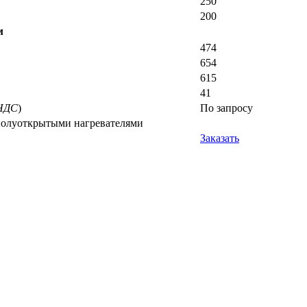
250
200
м
474
654
615
41
 НДС
)
По запросу
полуоткрытыми нагревателями
Заказать