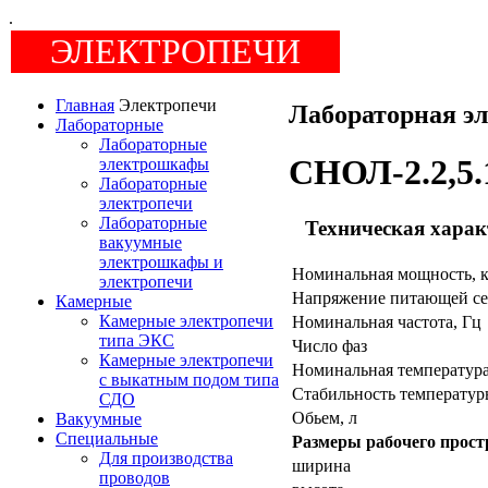
.
ЭЛЕКТРОПЕЧИ
Главная
Электропечи
Лабораторная э
Лабораторные
Лабораторные
СНОЛ-2.2,5.
электрошкафы
Лабораторные
электропечи
Лабораторные
Техническая харак
вакуумные
электрошкафы и
Номинальная мощность, к
электропечи
Напряжение питающей се
Камерные
Камерные электропечи
Номинальная частота, Гц
типа ЭКС
Число фаз
Камерные электропечи
Номинальная температура 
c выкатным подом типа
Стабильность температур
СДО
Обьем, л
Вакуумные
Специальные
Размеры рабочего прост
Для производства
ширина
проводов