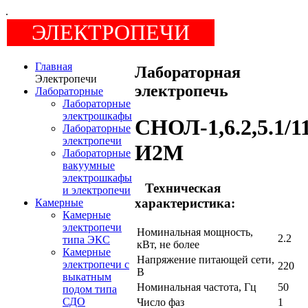
.
ЭЛЕКТРОПЕЧИ
Главная
Лабораторная
Электропечи
электропечь
Лабораторные
Лабораторные
электрошкафы
СНОЛ-1,6.2,5.1/1
Лабораторные
электропечи
И2М
Лабораторные
вакуумные
электрошкафы
Техническая
и электропечи
характеристика:
Камерные
Камерные
электропечи
Номинальная мощность,
2.2
типа ЭКС
кВт, не более
Камерные
Напряжение питающей сети,
электропечи c
220
В
выкатным
Номинальная частота, Гц
50
подом типа
СДО
Число фаз
1