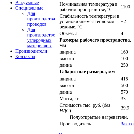
Вакуумные
Номинальная температура в
1100
Специальные
рабочем пространстве, °С
Для
Стабильность температуры в
производства
установившемся тепловом
±2
проводов
режиме, °С
Для
Обьем, л
4
производство
Размеры рабочего пространства,
углеродных
мм
материалов.
Производители
ширина
160
Контакты
высота
100
длина
250
Габаритные размеры, мм
ширина
415
высота
500
длина
570
Масса, кг
33
Стоимость тыс. руб. (
без
39.9
НДС
)
Полуоткрытые нагреватели.
Производитель
Заказа